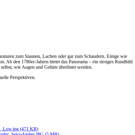
apparaturen zum Staunen, Lachen oder gar zum Schaudern. Einige wie
. Ab den 1780er-Jahren bietet das Panorama – ein riesiges Rundbild
 selbst, wie Augen und Gehirn überlistet werden.
uelle Perspektiven.
_Low.jpg (471 KB)
nder_SeicoAtelier.JPG (5 MB)