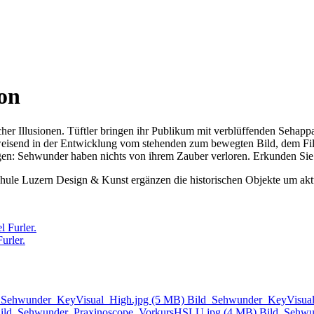
ion
ischer Illusionen. Tüftler bringen ihr Publikum mit verblüffenden Seh
eisend in der Entwicklung vom stehenden zum bewegten Bild, dem Film
eugen: Sehwunder haben nichts von ihrem Zauber verloren. Erkunden Sie
chule Luzern Design & Kunst ergänzen die historischen Objekte um akt
urler.
_Sehwunder_KeyVisual_High.jpg (5 MB)
Bild_Sehwunder_KeyVisual
ild_Sehwunder_Praxinoscope_VorkursHSLU.jpg (4 MB)
Bild_Sehwu