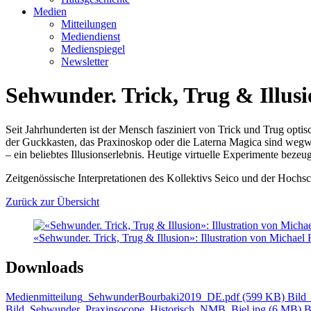
Medien
Mitteilungen
Mediendienst
Medienspiegel
Newsletter
Sehwunder. Trick, Trug & Illus
Seit Jahrhunderten ist der Mensch fasziniert von Trick und Trug opt
der Guckkasten, das Praxinoskop oder die Laterna Magica sind wegw
– ein beliebtes Illusionserlebnis. Heutige virtuelle Experimente bez
Zeitgenössische Interpretationen des Kollektivs Seico und der Hochs
Zurück zur Übersicht
«Sehwunder. Trick, Trug & Illusion»: Illustration von Michael F
Downloads
Medienmitteilung_SehwunderBourbaki2019_DE.pdf (599 KB)
Bild
Bild_Sehwunder_Praxinsocope_Historisch_NMB_Biel.jpg (6 MB)
B