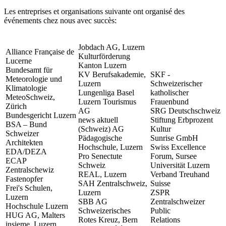
Les entreprises et organisations suivante ont organisé des
événements chez nous avec succès:
Jobdach AG, Luzern
Alliance Française de
Kulturförderung
Lucerne
Kanton Luzern
Bundesamt für
KV Berufsakademie,
SKF -
Meteorologie und
Luzern
Schweizerischer
Klimatologie
Lungenliga Basel
katholischer
MeteoSchweiz,
Luzern Tourismus
Frauenbund
Zürich
AG
SRG Deutschschweiz
Bundesgericht Luzern
news aktuell
Stiftung Erbprozent
BSA – Bund
(Schweiz) AG
Kultur
Schweizer
Pädagogische
Sunrise GmbH
Architekten
Hochschule, Luzern
Swiss Excellence
EDA/DEZA
Pro Senectute
Forum, Sursee
ECAP
Schweiz
Universität Luzern
Zentralschewiz
REAL, Luzern
Verband Treuhand
Fastenopfer
SAH Zentralschweiz,
Suisse
Frei's Schulen,
Luzern
ZSPR
Luzern
SBB AG
Zentralschweizer
Hochschule Luzern
Schweizerisches
Public
HUG AG, Malters
Rotes Kreuz, Bern
Relations
insieme, Luzern